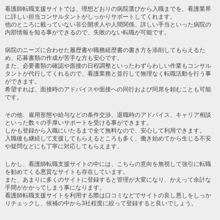
看護師転職支援サイトでは、理想どおりの病院選びから入職までを、看護業界
に詳しい担当コンサルタントがしっかりサポートしてくれます。
他のところに載っていない非公開求人や人間関係、詳しい手当といった病院の
内部情報を知る事ができるので、失敗のない転職が可能です。
病院のニーズに合わせた履歴書や職務経歴書の書き方を添削してもらえるた
め、応募書類の作成が苦手な方も安心です。
また、必要書類の確認や面接の日程調整といったわずらわしい作業もコンサル
タントが代行してくれるので、看護業務と並行して無理なく転職活動を行う事
ができます。
希望すれば、面接時のアドバイスや面接への同行および同席を頼むことも可能
です。
その他、雇用形態や給与などの条件交渉、退職時のアドバイス、キャリア相談
といった数々の手厚いサポートを受ける事ができます。
しかも登録から入職にいたるまで全て無料なので、安心して利用できます。
入職後も継続して支援してもらえるところも多く、働き始めてから生じる不安
や疑問などにも丁寧に対応してもらえます。
しかし、看護師転職支援サイトの中には、こちらの意向を無視して強引に転職
を勧めてくる悪質なサイトも存在しています。
また、あまりに多くのサイトに登録すると管理が大変になり、かえって余計な
手間がかかってしまう事になります。
看護師転職支援サイトを利用する際は口コミなどでサイトの良し悪しをしっか
りチェックし、候補の中から3社程度に絞って登録すると良いでしょう。