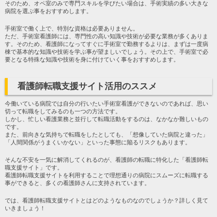
そのため、オペ室のみで専門スキルを学びたい場合は、手術実績の多い大きな
病院を選ぶ事をおすすめします。
手術室で働く上で、特別な資格は必要ありません。
ただ、手術室看護師には、専門性の高い知識や技術が必要な業務が多くありま
す。そのため、看護師になってすぐに手術室で勤務するよりは、まずは一度病
棟で基本的な知識や技術を学ぶ事が望ましいでしょう。その上で、手術室で必
要となる特殊な知識や技術を身に付けていく事をおすすめします。
看護師転職支援サイト活用のススメ
今働いている病院では自分の行いたい手術室看護ができないのであれば、思い
切って転職をしてみるのも一つの方法です。
しかし、忙しい看護業務と並行して転職活動をするのは、なかなか難しいもの
です。
また、前向きな気持ちで転職をしたとしても、「想像していた病院と違った」
「人間関係がうまくいかない」といった事態に陥るリスクもあります。
そんな不安を一気に解消してくれるのが、看護師の転職に特化した「看護師転
職支援サイト」です。
看護師転職支援サイトを利用することで理想通りの病院にスムーズに転職する
事ができると、多くの看護師さんに支持されています。
では、看護師転職支援サイトとはどのようなものなのでしょうか？詳しく見て
いきましょう！